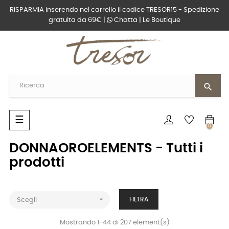
RISPARMIA inserendo nel carrello il codice TRESOR15 - Spedizione
gratuita da 69€ |
Chatta
|
Le Boutique
search
navigazione
☰
0
Toggle
DONNAOROELEMENTS - Tutti i
prodotti

FILTRA
Scegli
Mostrando 1-44 di 207 element(s)