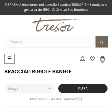
RISPARMIA inserendo nel carrello il codice TRESOR15 - Spedizione
gratuita da 69€ |
Chatta
|
Le Boutique
search
navigazione
☰
0
Toggle
BRACCIALI RIGIDI E BANGLE

FILTRA
Scegli
Mostrando 1-43 di 43 element(s)