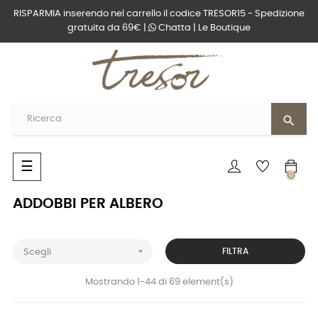
RISPARMIA inserendo nel carrello il codice TRESOR15 - Spedizione
gratuita da 69€ |
Chatta
|
Le Boutique
search
navigazione
☰
0
Toggle
ADDOBBI PER ALBERO

FILTRA
Scegli
Mostrando 1-44 di 69 element(s)