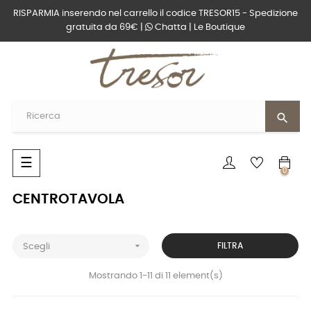
RISPARMIA inserendo nel carrello il codice TRESOR15 - Spedizione
gratuita da 69€ |
Chatta
|
Le Boutique
search
navigazione
☰
0
Toggle
CENTROTAVOLA

FILTRA
Scegli
Mostrando 1-11 di 11 element(s)