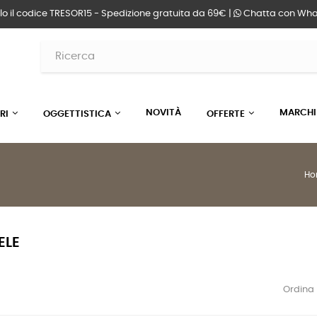
lo il codice TRESOR15 - Spedizione gratuita da 69€ |
Chatta
con Wha
NOVITÀ
MARCHI
RI
OGGETTISTICA
OFFERTE
Ho
ELE
Ordina 