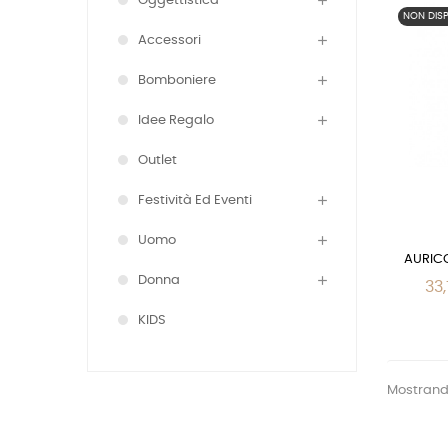
Oggettistica
NON DISP
Accessori
Bomboniere
Idee Regalo
Outlet
Festività Ed Eventi
Uomo
AURICO
Donna
33,
KIDS
Mostrando