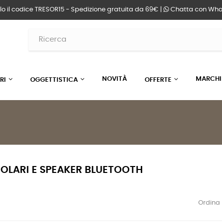
lo il codice TRESOR15 - Spedizione gratuita da 69€ |
Chatta
con Wha
NOVITÀ
MARCHI
RI
OGGETTISTICA
OFFERTE
OLARI E SPEAKER BLUETOOTH
Ordina 