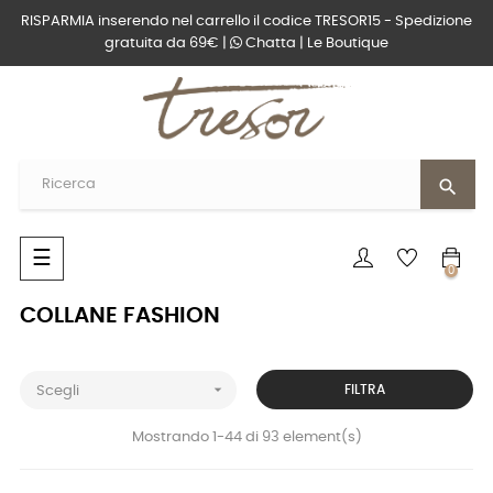
RISPARMIA inserendo nel carrello il codice TRESOR15 - Spedizione
gratuita da 69€ |
Chatta
|
Le Boutique
search
navigazione
☰
0
Toggle
COLLANE FASHION

FILTRA
Scegli
Mostrando 1-44 di 93 element(s)