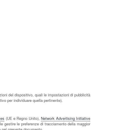
oni del dispositivo, quali le impostazioni di pubblicità
ivo per individuare quella pertinente).
ces
(UE e Regno Unito),
Network Advertising Initiative
ile gestire le preferenze di tracciamento della maggior
nite nel presente documento.