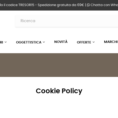
lo il codice TRESOR15 - Spedizione gratuita da 69€ |
Chatta
con Wha
NOVITÀ
MARCHI
RI
OGGETTISTICA
OFFERTE
Cookie Policy