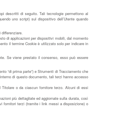
 descritti di seguito. Tali tecnologie permettono al
eguendo uno script) sul dispositivo dell’Utente quando
 differenziare.
to di applicazioni per dispositivi mobili, dal momento
nto il termine Cookie è utilizzato solo per indicare in
tente. Se viene prestato il consenso, esso può essere
ento “di prima parte”) e Strumenti di Tracciamento che
l’interno di questo documento, tali terzi hanno accesso
Titolare o da ciascun fornitore terzo. Alcuni di essi
mazioni più dettagliate ed aggiornate sulla durata, così
 fornitori terzi (tramite i link messi a disposizione) o