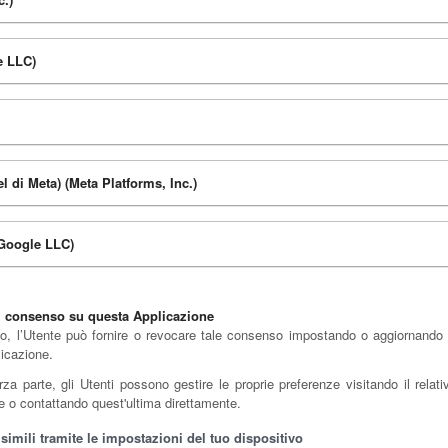
e LLC)
 di Meta) (Meta Platforms, Inc.)
(Google LLC)
il consenso su questa Applicazione
o, l’Utente può fornire o revocare tale consenso impostando o aggiornando le
licazione.
 parte, gli Utenti possono gestire le proprie preferenze visitando il relativo
rte o contattando quest'ultima direttamente.
imili tramite le impostazioni del tuo dispositivo