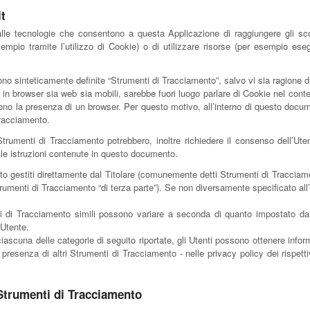
it
le tecnologie che consentono a questa Applicazione di raggiungere gli scopi
sempio tramite l’utilizzo di Cookie) o di utilizzare risorse (per esempio es
no sinteticamente definite “Strumenti di Tracciamento”, salvo vi sia ragione di
 browser sia web sia mobili, sarebbe fuori luogo parlare di Cookie nel contes
ono la presenza di un browser. Per questo motivo, all’interno di questo docume
Tracciamento.
 Strumenti di Tracciamento potrebbero, inoltre richiedere il consenso dell’U
e istruzioni contenute in questo documento.
o gestiti direttamente dal Titolare (comunemente detti Strumenti di Tracciam
Strumenti di Tracciamento “di terza parte”). Se non diversamente specificato al
 di Tracciamento simili possono variare a seconda di quanto impostato dal 
’Utente.
iascuna delle categorie di seguito riportate, gli Utenti possono ottenere infor
presenza di altri Strumenti di Tracciamento - nelle privacy policy dei rispettivi
 Strumenti di Tracciamento