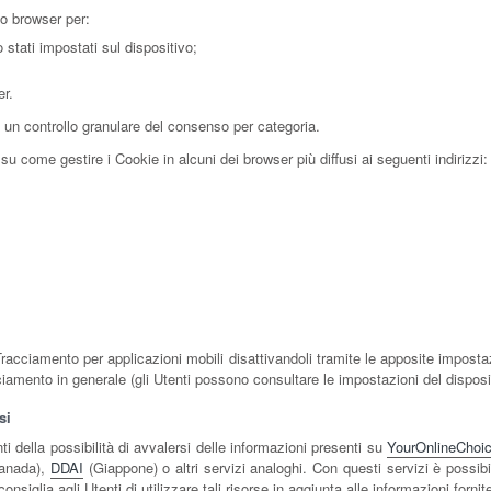
io browser per:
 stati impostati sul dispositivo;
er.
 un controllo granulare del consenso per categoria.
u come gestire i Cookie in alcuni dei browser più diffusi ai seguenti indirizzi:
Tracciamento per applicazioni mobili disattivandoli tramite le apposite impostazi
cciamento in generale (gli Utenti possono consultare le impostazioni del disposit
si
 della possibilità di avvalersi delle informazioni presenti su
YourOnlineChoi
anada),
DDAI
(Giappone) o altri servizi analoghi. Con questi servizi è possib
, consiglia agli Utenti di utilizzare tali risorse in aggiunta alle informazioni for