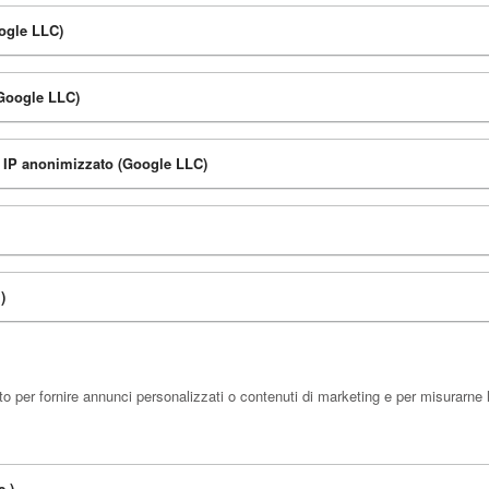
oogle LLC)
(Google LLC)
n IP anonimizzato (Google LLC)
)
 per fornire annunci personalizzati o contenuti di marketing e per misurarne l
c.)