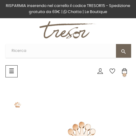
RISPARMIA inserendo nel carrello il codice TRESOR15 - Spedizione
gratuita da 69€ |
Chatta
|
Le Boutique
search
navigazione
☰
0
Toggle