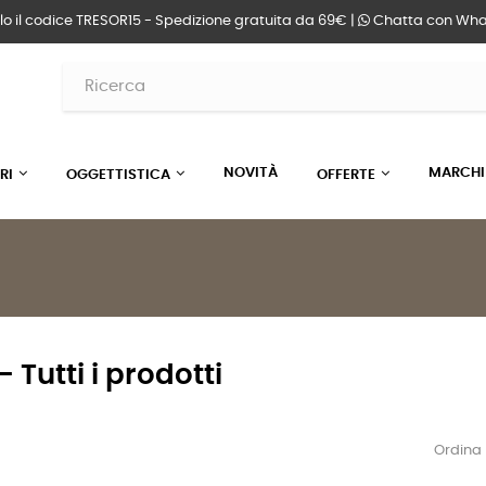
lo il codice TRESOR15 - Spedizione gratuita da 69€ |
Chatta
con Wha
NOVITÀ
MARCHI
RI
OGGETTISTICA
OFFERTE
 Tutti i prodotti
Ordina 