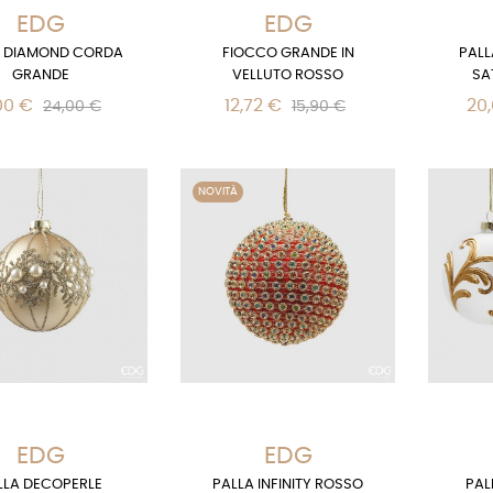
EDG
EDG
A DIAMOND CORDA
FIOCCO GRANDE IN
PALL
GRANDE
VELLUTO ROSSO
SA
00 €
12,72 €
20
24,00 €
15,90 €
NOVITÀ
EDG
EDG
LLA DECOPERLE
PALLA INFINITY ROSSO
PAL