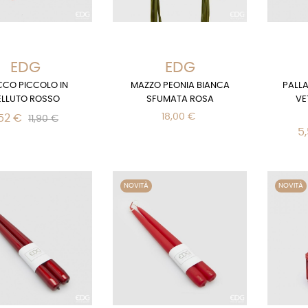
EDG
EDG
CCO PICCOLO IN
MAZZO PEONIA BIANCA
PALLA
ELLUTO ROSSO
SFUMATA ROSA
VE
18,00 €
52 €
11,90 €
5
NOVITÀ
NOVITÀ