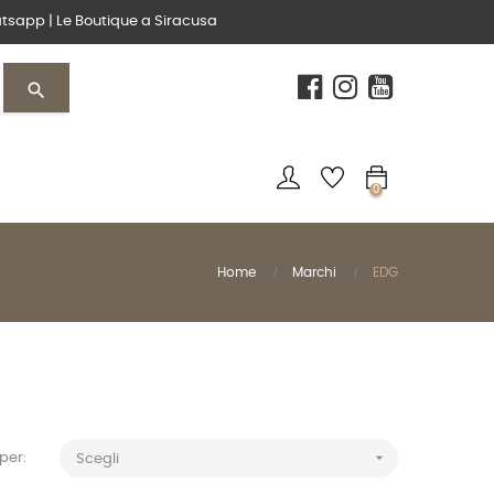
tsapp
|
Le Boutique
a Siracusa
search
0
Home
Marchi
EDG

per:
Scegli