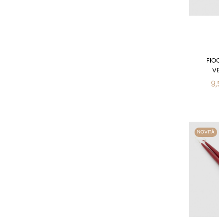
FIO
V
9,
NOVITÀ