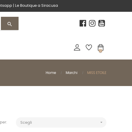
tsapp
|
Le Boutique
a Siracusa
search
0
Home
Marchi
MISS ETOILE

per:
Scegli