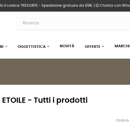
lo il codice TRESOR15 - Spedizione gratuita da 69€ |
Chatta
con Wha
NOVITÀ
MARCHI
RI
OGGETTISTICA
OFFERTE
ETOILE - Tutti i prodotti
Ordina 