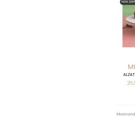
NON DISP
MI
ALZAT
25,
Mostrando