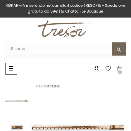
RISPARMIA inserendo nel carrello il codice TRESOR15 - Spedizione
gratuita da 69€ |
Chatta
|
Le Boutique
search
navigazione
☰
0
Toggle
NON DISPONIBILE