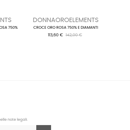
NTS
DONNAOROELEMENTS
DO
OSA 750%
CROCE ORO ROSA 750% E DIAMANTI
FORT
113,60 €
142,00 €
lle note legali.