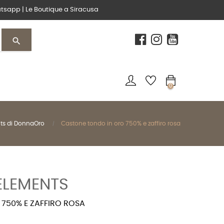
tsapp
|
Le Boutique
a Siracusa
search
0
ts di DonnaOro
Castone tondo in oro 750% e zaffiro rosa
LEMENTS
750% E ZAFFIRO ROSA