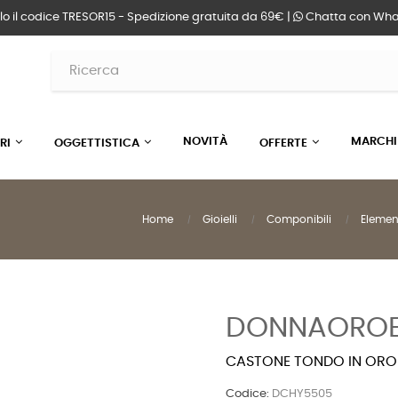
lo il codice TRESOR15 - Spedizione gratuita da 69€ |
Chatta
con Wha
NOVITÀ
MARCHI
RI
OGGETTISTICA
OFFERTE
Home
Gioielli
Componibili
Elemen
DONNAOROE
CASTONE TONDO IN ORO 
Codice:
DCHY5505