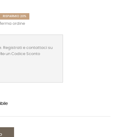
RISPARMIO 20%
nferma ordine
. Registrati e contattaci su
ito
un Codice Sconto
bile
LO