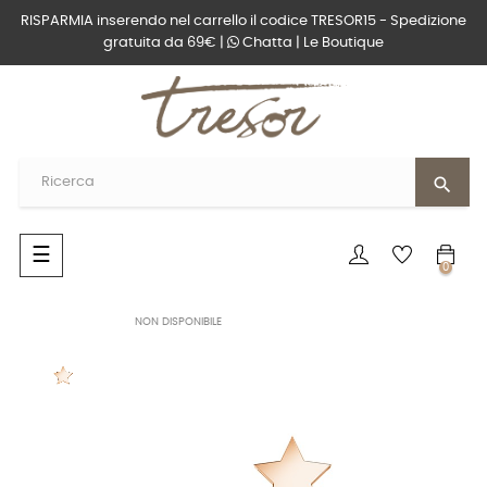
RISPARMIA inserendo nel carrello il codice TRESOR15 - Spedizione
gratuita da 69€ |
Chatta
|
Le Boutique
search
navigazione
☰
0
Toggle
NON DISPONIBILE