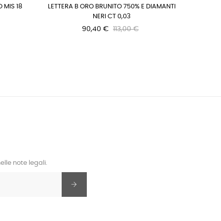
 MIS 18
LETTERA B ORO BRUNITO 750% E DIAMANTI
LETTERA
NERI CT 0,03
90,40 €
113,00 €
lle note legali.