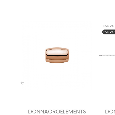
NON DISP
NON DISP
‹
DONNAOROELEMENTS
DO