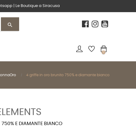
tsapp
|
Le Boutique
a Siracusa
search
0
 DonnaOro
4 griffe in oro brunito 750% e diamante bianco
LEMENTS
O 750% E DIAMANTE BIANCO