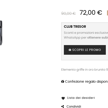
72,00 €
90,00 €
CLUB TRESOR
Sconti e promozioni esclusive
WhatsApp per
ottenere sub
SCOPRI LE PROMO
Elemento griffe in oro brunito 
Confezione regalo disponi
Lista dei desideri

Condividi