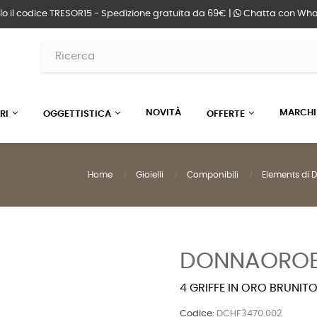
lo il codice TRESOR15 - Spedizione gratuita da 69€ |
Chatta
con Wha
NOVITÀ
MARCHI
RI
OGGETTISTICA
OFFERTE
Home
Gioielli
Componibili
Elements di
DONNAOROE
4 GRIFFE IN ORO BRUNIT
Codice:
DCHF3470.002