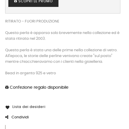
SCOPRI LE PROMO
RITIRATO - FUORI PRODUZIONE
Questa perla è apparsa solo brevemente nella collezione ed è
stata ritirata nel 2003.
Questa perla è stata una delle prime nella collezione di vetro.
All'epoca, le storie delle perline venivano create "sul posto"
mentre chiacchieravamo con i clienti nella gioielleria.
Bead in argento 925 e vetro
Confezione regalo disponibile
Lista dei desideri

Condividi