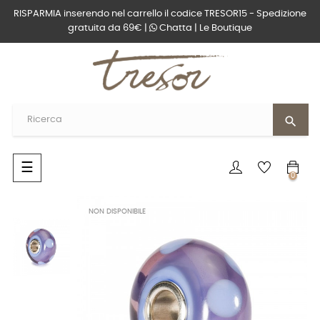
RISPARMIA inserendo nel carrello il codice TRESOR15 - Spedizione
gratuita da 69€ |
Chatta
|
Le Boutique
search
navigazione
☰
0
Toggle
NON DISPONIBILE