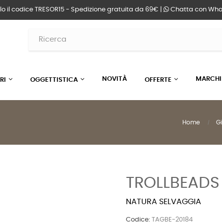
lo il codice TRESOR15 - Spedizione gratuita da 69€ |
Chatta
con Wha
NOVITÀ
MARCHI
RI
OGGETTISTICA
OFFERTE
Home
Gi
TROLLBEADS
NATURA SELVAGGIA
Codice:
TAGBE-20184