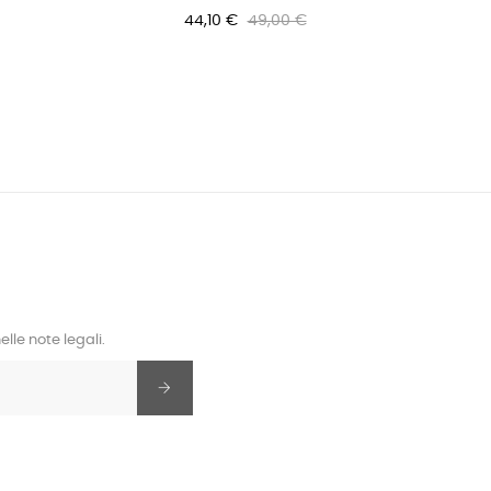
44,10 €
49,00 €
lle note legali.