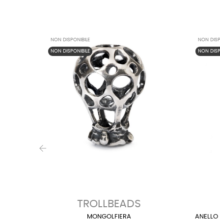
NON DISPONIBILE
NON DISP
NON DISPONIBILE
NON DISP
‹
TROLLBEADS
MONGOLFIERA
ANELLO 