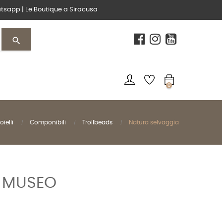
tsapp
|
Le Boutique
a Siracusa
search
0
oielli
Componibili
Trollbeads
Natura selvaggia
 MUSEO