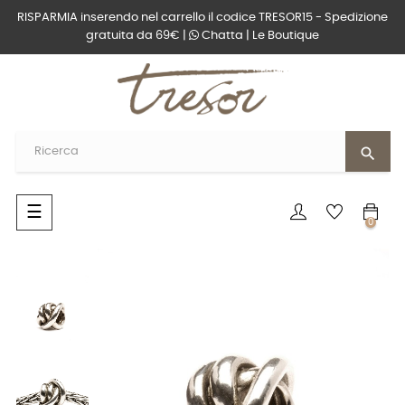
RISPARMIA inserendo nel carrello il codice TRESOR15 - Spedizione
gratuita da 69€ |
Chatta
|
Le Boutique
search
navigazione
☰
0
Toggle