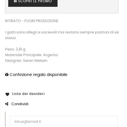
SCOPRI LE PROMO
RITIRATO - FUORI PRODUZIONE
I gatti sono allegri e socievoli ma restano sempre padroni di sè
stessi.
Peso: 3,81 g
Materiale Principale: Argento
Designer: Søren Nielsen
Confezione regalo disponibile
Lista dei desideri

Condividi