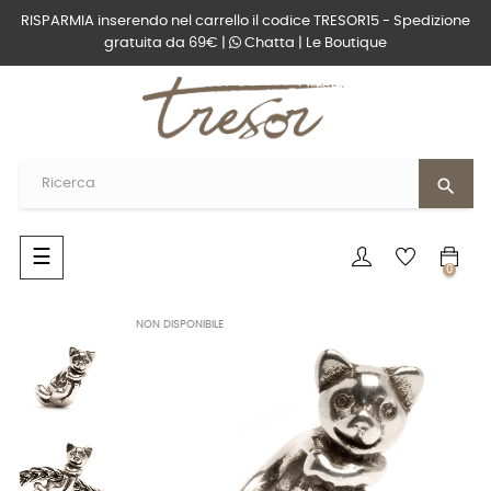
RISPARMIA inserendo nel carrello il codice TRESOR15 - Spedizione
gratuita da 69€ |
Chatta
|
Le Boutique
search
navigazione
☰
0
Toggle
NON DISPONIBILE