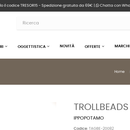
lo il codice TRESOR15 - Spedizione gratuita da 69€ |
Chatta
con Wha
NOVITÀ
MARCHI
RI
OGGETTISTICA
OFFERTE
Home
TROLLBEADS
IPPOPOTAMO
Codice:
TAGBE-20082