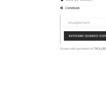

Condividi
AVVISAMI QUANDO DISP
Scopri altri prodotti di
TROLLB