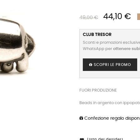
44,10 €
49,00 €
CLUB TRESOR
Sconti e promozioni esclusive
WhatsApp per
ottenere sub
SCOPRI LE PROMO
FUORI PRODUZIONE
Beads in argento con ippopo
Confezione regalo disponi
Lista dei desideri