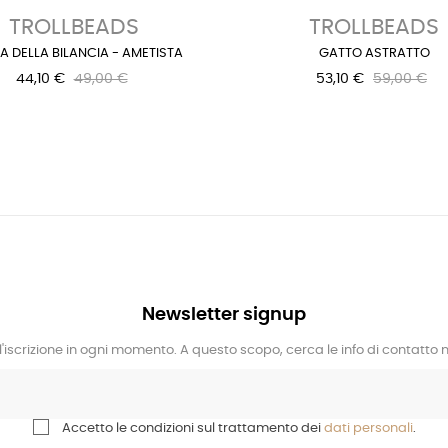
TROLLBEADS
TROLLBEADS
A DELLA BILANCIA - AMETISTA
GATTO ASTRATTO
44,10 €
49,00 €
53,10 €
59,00 €
Newsletter signup
l'iscrizione in ogni momento. A questo scopo, cerca le info di contatto ne
Accetto le condizioni sul trattamento dei
dati personali
.