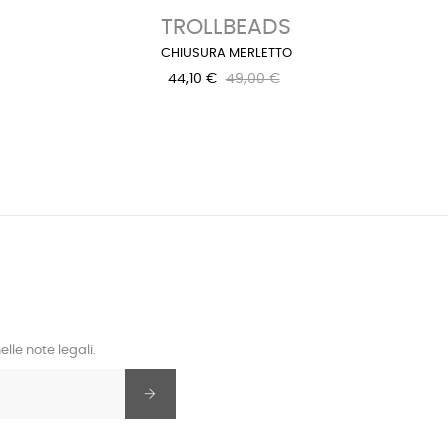
TROLLBEADS
CHIUSURA MERLETTO
COLLAN
44,10 €
49,00 €
lle note legali.