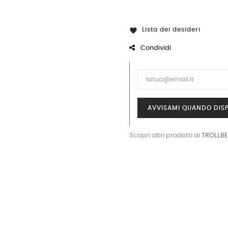
Lista dei desideri

Condividi
AVVISAMI QUANDO DISP
Scopri altri prodotti di
TROLLB