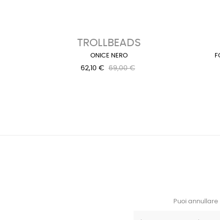
‹
TROLLBEADS
ONICE NERO
F
62,10 €
69,00 €
Puoi annullare 