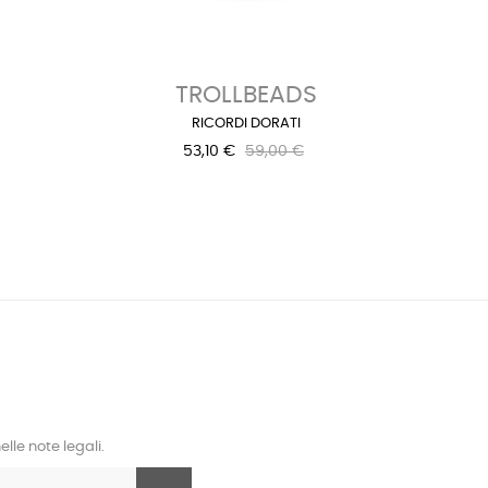
›
TROLLBEADS
RICORDI DORATI
53,10 €
59,00 €
lle note legali.