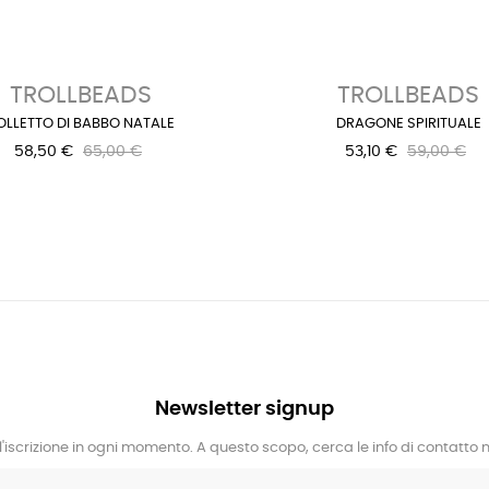
TROLLBEADS
TROLLBEADS
OLLETTO DI BABBO NATALE
DRAGONE SPIRITUALE
58,50 €
65,00 €
53,10 €
59,00 €
Newsletter signup
l'iscrizione in ogni momento. A questo scopo, cerca le info di contatto ne