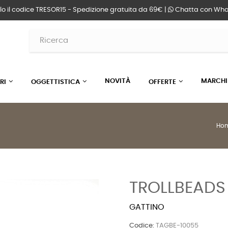
lo il codice TRESOR15 - Spedizione gratuita da 69€ |
Chatta
con Wha
NOVITÀ
MARCHI
RI
OGGETTISTICA
OFFERTE
Ho
TROLLBEADS
GATTINO
Codice:
TAGBE-10055