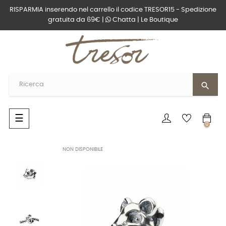
RISPARMIA inserendo nel carrello il codice TRESOR15 - Spedizione
gratuita da 69€ |
Chatta
|
Le Boutique
search
navigazione
☰
0
Toggle
NON DISPONIBILE