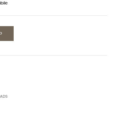
bile
LO
EADS