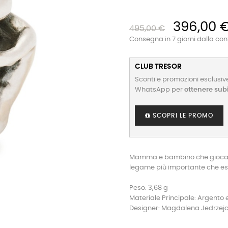
396,00 
495,00 €
Consegna in 7 giorni dalla co
CLUB TRESOR
Sconti e promozioni esclusive
WhatsApp per
ottenere sub
SCOPRI LE PROMO
Mamma e bambino che giocano i
legame più importante che es
Peso: 3,68 g
Materiale Principale: Argento 
Designer: Magdalena Jedrzej