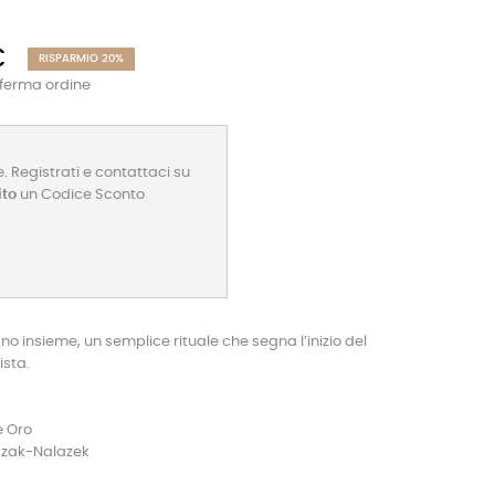
€
RISPARMIO 20%
nferma ordine
. Registrati e contattaci su
ito
un Codice Sconto
nsieme, un semplice rituale che segna l’inizio del
ista.
e Oro
czak-Nalazek