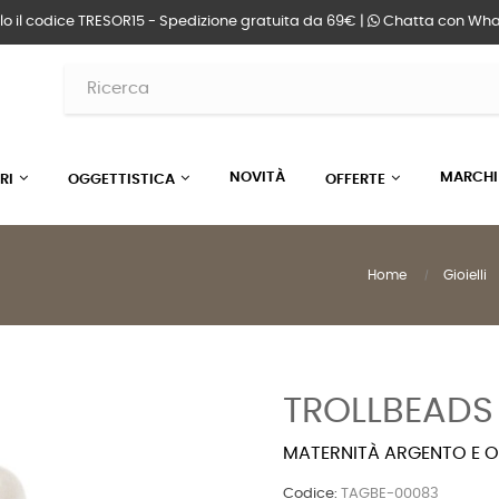
lo il codice TRESOR15 - Spedizione gratuita da 69€ |
Chatta
con Wha
NOVITÀ
MARCHI
RI
OGGETTISTICA
OFFERTE
Home
Gioielli
TROLLBEADS
MATERNITÀ ARGENTO E 
Codice:
TAGBE-00083