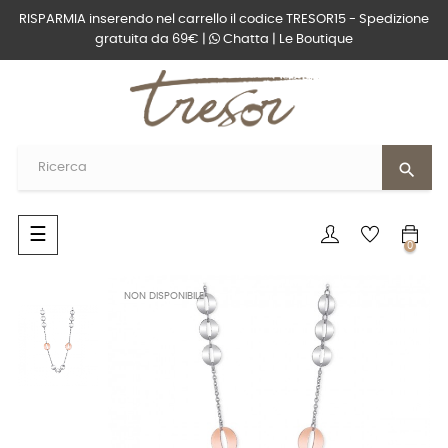
RISPARMIA inserendo nel carrello il codice TRESOR15 - Spedizione
gratuita da 69€ |
Chatta
|
Le Boutique
search
navigazione
☰
0
Toggle
NON DISPONIBILE