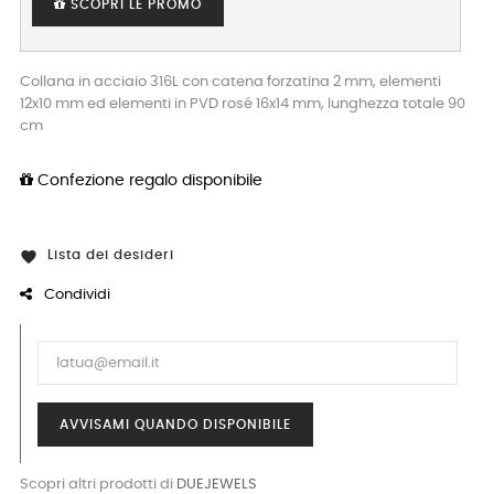
SCOPRI LE PROMO
Collana in acciaio 316L con catena forzatina 2 mm, elementi
12x10 mm ed elementi in PVD rosé 16x14 mm, lunghezza totale 90
cm
Confezione regalo disponibile
Lista dei desideri

Condividi
AVVISAMI QUANDO DISPONIBILE
Scopri altri prodotti di
DUEJEWELS