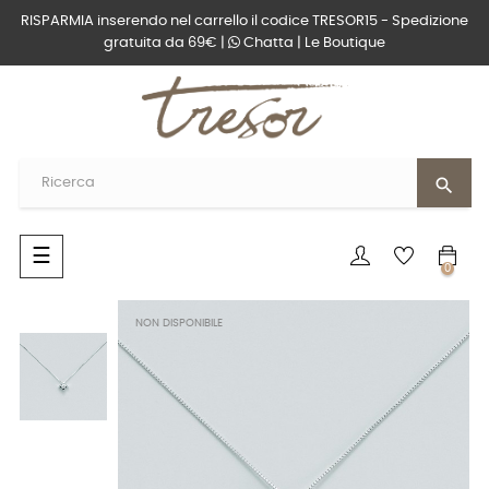
RISPARMIA inserendo nel carrello il codice TRESOR15 - Spedizione
gratuita da 69€ |
Chatta
|
Le Boutique
search
navigazione
☰
0
Toggle
NON DISPONIBILE