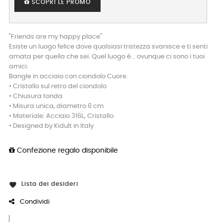
SCOPRI LE PROMO
"Friends are my happy place"
Esiste un luogo felice dove qualsiasi tristezza svanisce e ti senti
amata per quella che sei. Quel luogo è... ovunque ci sono i tuoi
amici.
Bangle in acciaio con ciondolo Cuore.
• Cristallo sul retro del ciondolo
• Chiusura tonda
• Misura unica, diametro 6 cm
• Materiale: Acciaio 316L, Cristallo
• Designed by Kidult in Italy
Confezione regalo disponibile
Lista dei desideri

Condividi