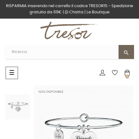
RISPARMIA inserendo nel carrello il codice TRESOR15 - Spedizione
gratuita da 69€ |
Chatta
|
Le Boutique
search
navigazione
☰
0
Toggle
NON DISPONIBILE