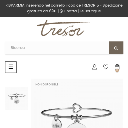
RISPARMIA inserendo nel carrello il codice TRESOR15 - Spedizione
gratuita da 69€ |
Chatta
|
Le Boutique
search
navigazione
☰
0
Toggle
NON DISPONIBILE