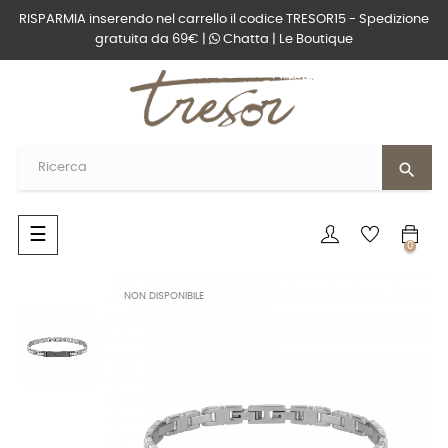
RISPARMIA inserendo nel carrello il codice TRESOR15 - Spedizione
gratuita da 69€ |
Chatta
|
Le Boutique
search
navigazione
☰
0
Toggle
NON DISPONIBILE