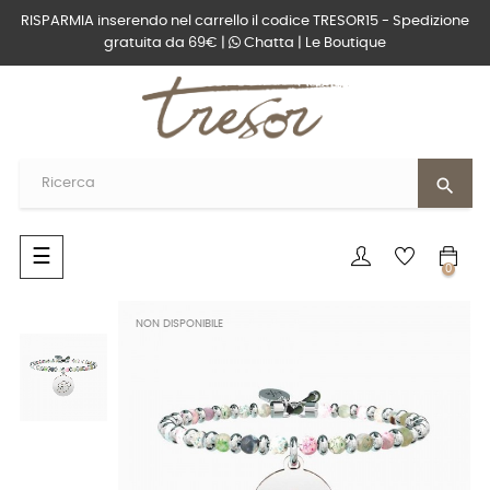
RISPARMIA inserendo nel carrello il codice TRESOR15 - Spedizione
gratuita da 69€ |
Chatta
|
Le Boutique
search
navigazione
☰
0
Toggle
NON DISPONIBILE