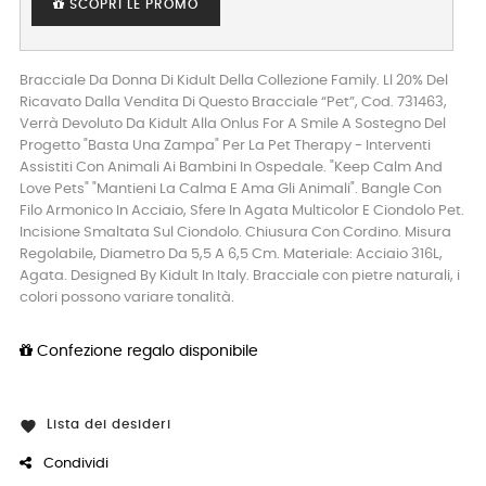
SCOPRI LE PROMO
Bracciale Da Donna Di Kidult Della Collezione Family. Ll 20% Del
Ricavato Dalla Vendita Di Questo Bracciale “Pet”, Cod. 731463,
Verrà Devoluto Da Kidult Alla Onlus For A Smile A Sostegno Del
Progetto "Basta Una Zampa" Per La Pet Therapy - Interventi
Assistiti Con Animali Ai Bambini In Ospedale. "Keep Calm And
Love Pets" "Mantieni La Calma E Ama Gli Animali". Bangle Con
Filo Armonico In Acciaio, Sfere In Agata Multicolor E Ciondolo Pet.
Incisione Smaltata Sul Ciondolo. Chiusura Con Cordino. Misura
Regolabile, Diametro Da 5,5 A 6,5 Cm. Materiale: Acciaio 316L,
Agata. Designed By Kidult In Italy. Bracciale con pietre naturali, i
colori possono variare tonalità.
Confezione regalo disponibile
Lista dei desideri

Condividi