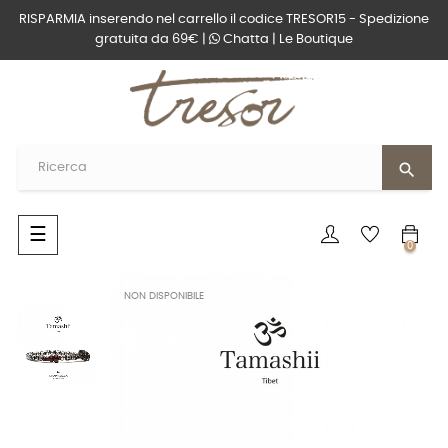
RISPARMIA inserendo nel carrello il codice TRESOR15 - Spedizione
gratuita da 69€ |
Chatta
|
Le Boutique
search
navigazione
☰
0
Toggle
NON DISPONIBILE