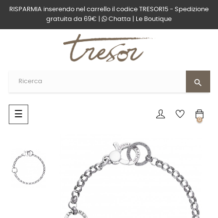
RISPARMIA inserendo nel carrello il codice TRESOR15 - Spedizione
gratuita da 69€ |
Chatta
|
Le Boutique
search
navigazione
☰
0
Toggle