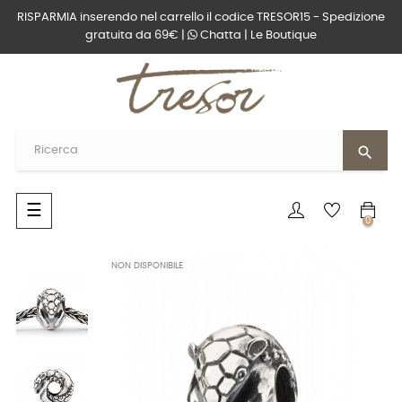
RISPARMIA inserendo nel carrello il codice TRESOR15 - Spedizione
gratuita da 69€ |
Chatta
|
Le Boutique
search
navigazione
☰
0
Toggle
NON DISPONIBILE