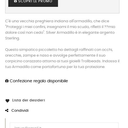
SCOPRI LE PROMO
C'è una vecchia preghiera indiana all'armadillo, che dice
"Proteggi i miei confini, insegnami il mio scudo, rifletti il ??mio
dolore così non cedo". Silver Armadillo è in elegante argento
Sterling.
Questo simpatico piccoletto ha dettagli raffinati con occhi,
orecchie, zampe e naso e avvolge perfettamente il suo
corpicino corazzato attorno ai tuoi gioielli Trollbeads. Indossa il
tuo Armadillo come portafortuna per la tua protezione.
Confezione regalo disponibile
Lista dei desideri

Condividi