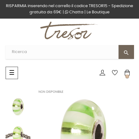
RISPARMIA inserendo nel carrello il codice TRESOR15 - Spedizione
gratuita da 69€ |
Chatta
|
Le Boutique
search
navigazione
☰
0
Toggle
NON DISPONIBILE