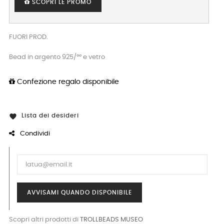
SCOPRI LE PROMO
FUORI PROD.
Bead in argento 925/°° e vetro
Confezione regalo disponibile
Lista dei desideri

Condividi
AVVISAMI QUANDO DISPONIBILE
Scopri altri prodotti di
TROLLBEADS MUSEO