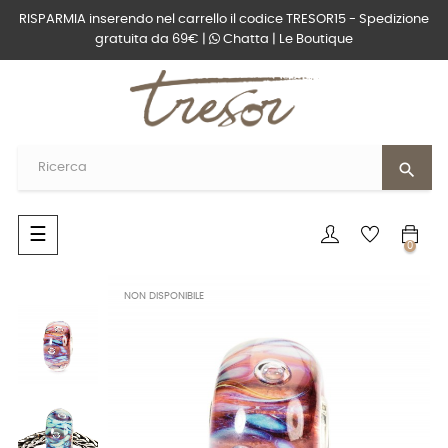
RISPARMIA inserendo nel carrello il codice TRESOR15 - Spedizione
gratuita da 69€ |
Chatta
|
Le Boutique
search
navigazione
☰
0
Toggle
NON DISPONIBILE