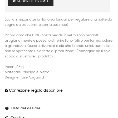
SCOPRI LE PROMO
Luci di mezzanotte brillano sui fondali per regalare una notte da
sogno da trascorrere con la tua metà!
Ricordiamo che tutti i nostri beads in vetro sono prodotti
artigianalmente e possono differire l'uno l'altro per forma, colore
e grandezza. Questa diversità è ciò che li rende unici, autentici e
non rappresenta un difetto di produzione. L'immagine ha il solo
scopo di illustrare il prodotto.
Peso: 1,95 g
Materiale Principale: Vetro
Designer: Lise Aagaard
Confezione regalo disponibile
Lista dei desideri

Condividi