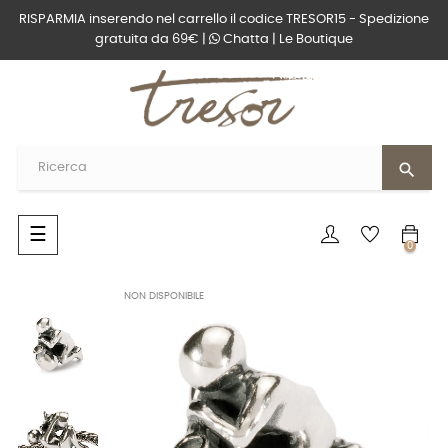
RISPARMIA inserendo nel carrello il codice TRESOR15 - Spedizione
gratuita da 69€ |
Chatta
|
Le Boutique
search
navigazione
☰
0
Toggle
NON DISPONIBILE