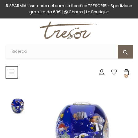
RISPARMIA inserendo nel carrello il codice TRESOR15 - Spedizione
gratuita da 69€ |
Chatta
|
Le Boutique
search
navigazione
☰
0
Toggle