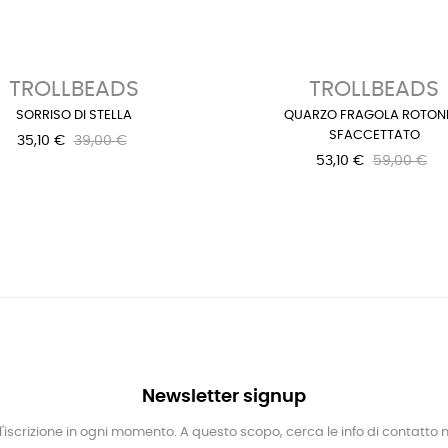
TROLLBEADS
TROLLBEADS
SORRISO DI STELLA
QUARZO FRAGOLA ROTO
SFACCETTATO
35,10 €
39,00 €
53,10 €
59,00 €
Newsletter signup
l'iscrizione in ogni momento. A questo scopo, cerca le info di contatto ne