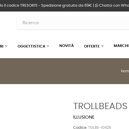
lo il codice TRESOR15 - Spedizione gratuita da 69€ |
Chatta
con Wha
NOVITÀ
MARCHI
RI
OGGETTISTICA
OFFERTE
Hom
TROLLBEADS
ILLUSIONE
Codice:
TGLBE-10426