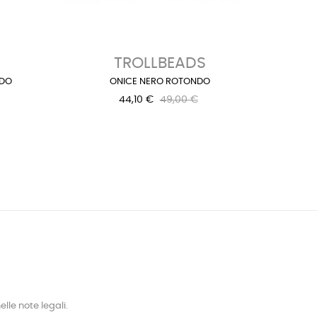
›
TROLLBEADS
NDO
ONICE NERO ROTONDO
44,10 €
49,00 €
lle note legali.