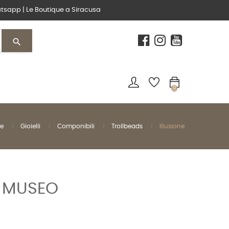
tsapp
|
Le Boutique
a Siracusa
search
0
e
Gioielli
Componibili
Trollbeads
Illusione
 MUSEO