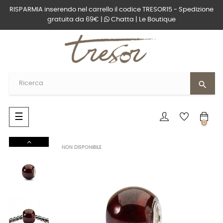
RISPARMIA inserendo nel carrello il codice TRESOR15 - Spedizione
gratuita da 69€ |
Chatta
|
Le Boutique
search
navigazione
☰
0
Toggle
NON DISPONIBILE