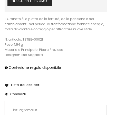
SCOPRI LE PROMO
Il Granato è la pietra della fertilità, della passione e dei
cambiamenti. Nei periodi di trasformazione fornisce energia,
forza di volontà e coraggio per affrontare nuove sfide.
N. articolo: TSTBE-00021
Peso: 1,94 g
Materiale Principale: Pietra Preziosa
Designer: Lise Aagaard
Confezione regalo disponibile
Lista dei desideri

Condividi