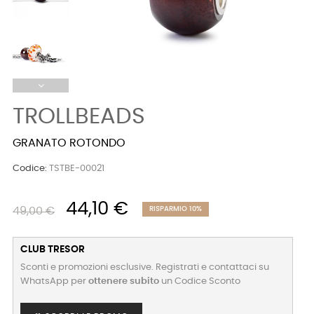
TROLLBEADS
GRANATO ROTONDO
Codice:
TSTBE-00021
44,10 €
49,00 €
RISPARMIO 10%
CLUB TRESOR
Sconti e promozioni esclusive. Registrati e contattaci su
WhatsApp per
ottenere subito
un Codice Sconto