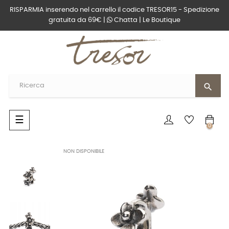
RISPARMIA inserendo nel carrello il codice TRESOR15 - Spedizione
gratuita da 69€ |
Chatta
|
Le Boutique
search
navigazione
☰
0
Toggle
NON DISPONIBILE