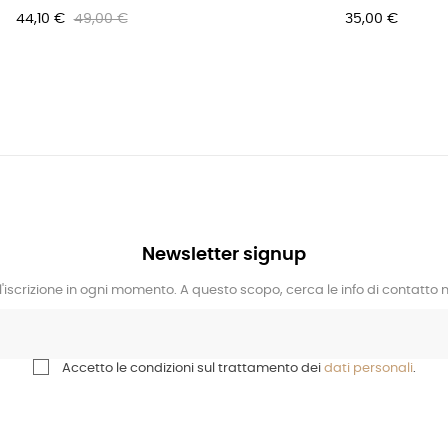
44,10 €
49,00 €
35,00 €
Newsletter signup
l'iscrizione in ogni momento. A questo scopo, cerca le info di contatto ne
Accetto le condizioni sul trattamento dei
dati personali
.