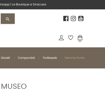
tsapp
|
Le Boutique
a Siracusa
search
0
Gioielli
Componibili
Trollbeads
Gemma fiorita
 MUSEO