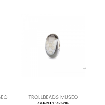
NON DIS
NON DIS
›
SEO
TROLLBEADS MUSEO
À
ARMADILLO FANTASIA