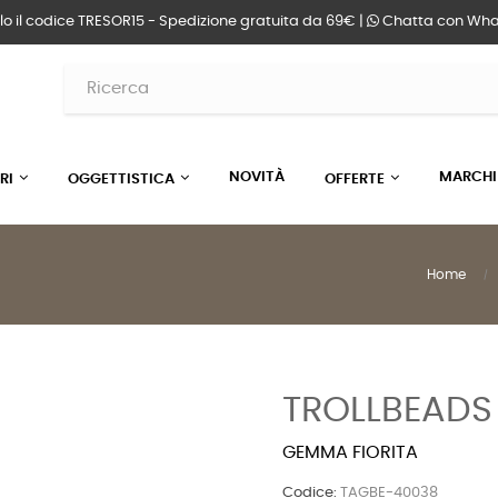
lo il codice TRESOR15 - Spedizione gratuita da 69€ |
Chatta
con Wha
NOVITÀ
MARCHI
RI
OGGETTISTICA
OFFERTE
Home
TROLLBEADS
GEMMA FIORITA
Codice:
TAGBE-40038