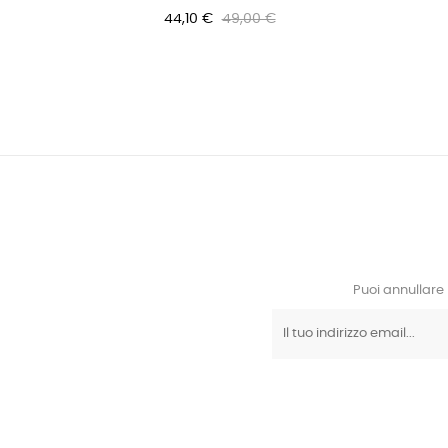
44,10 €
49,00 €
Puoi annullare 