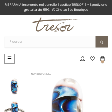
RISPARMIA inserendo nel carrello il codice TRESOR15 - Spedizione
gratuita da 69€ |
Chatta
|
Le Boutique
search
navigazione
☰
0
Toggle
NON DISPONIBILE