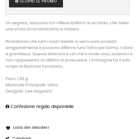
SCOPRI LE PROMO
Un segreto, nascosto tra i riflessi brillanti di un’onda, che rivela
una storia di romanticismo e mistero.
Ricordiamo che tutti i nostri beads in vetro sono prodotti
artigianalmente e possono differire l'uno l'altro per forma, colore
e grandezza. Questa diversità è ciò che li rende unici, autentici e
non rappresenta un difetto di produzione. L'immagine ha il solo
scopo di illustrare il prodotto.
Peso: 1,95 g
Materiale Principale: Vetro
Designer: Lise Aagaard
Confezione regalo disponibile
Lista dei desideri

Condividi