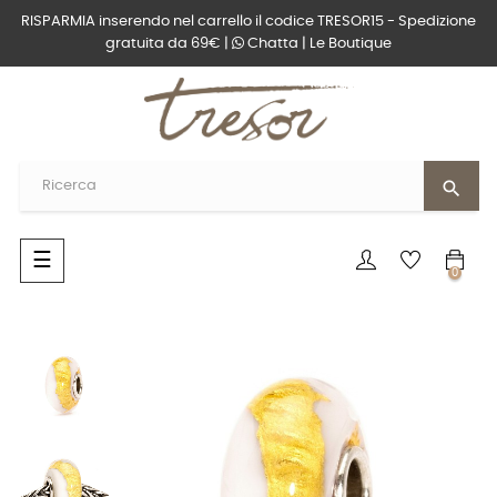
RISPARMIA inserendo nel carrello il codice TRESOR15 - Spedizione
gratuita da 69€ |
Chatta
|
Le Boutique
search
navigazione
☰
0
Toggle