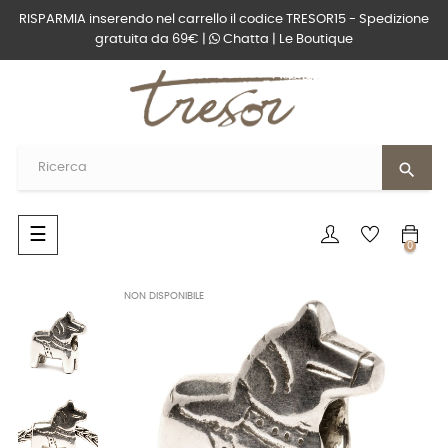
RISPARMIA inserendo nel carrello il codice TRESOR15 - Spedizione
gratuita da 69€ |
Chatta
|
Le Boutique
search
navigazione
☰
0
Toggle
NON DISPONIBILE