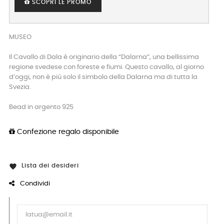
SCOPRI LE PROMO
MUSEO
Il Cavallo di Dala è originario della “Dalarna”, una bellissima
regione svedese con foreste e fiumi. Questo cavallo, al giorno
d’oggi, non è più solo il simbolo della Dalarna ma di tutta la
Svezia.
Bead in argento 925
Confezione regalo disponibile
Lista dei desideri

Condividi