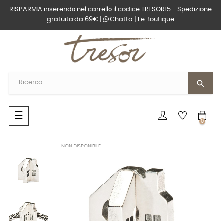
RISPARMIA inserendo nel carrello il codice TRESOR15 - Spedizione
gratuita da 69€ |
Chatta
|
Le Boutique
search
navigazione
☰
0
Toggle
NON DISPONIBILE