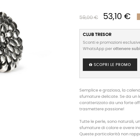
53,10 €
59,00 €
CLUB TRESOR
Sconti e promozioni esclusive
WhatsApp per
ottenere sub
SCOPRI LE PROMO
Semplice e graziosa, la calend
sfumature delicate. Se da un 
caratterizzato da una forte aff
trasmettere passione!
Tutte le perle, sono naturali, u
sfumature di colore e avere inc
Queste particolarità non rapp