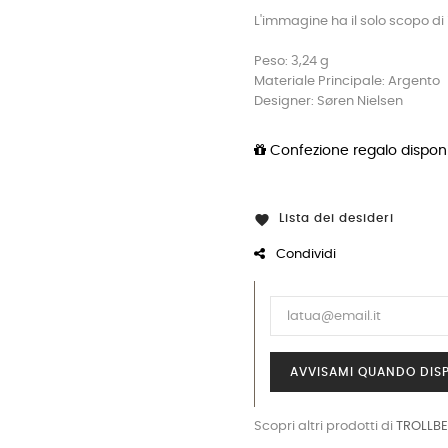
L'immagine ha il solo scopo di i
Peso: 3,24 g
Materiale Principale: Argento
Designer: Søren Nielsen
Confezione regalo disponi
Lista dei desideri

Condividi
AVVISAMI QUANDO DISP
Scopri altri prodotti di
TROLLB