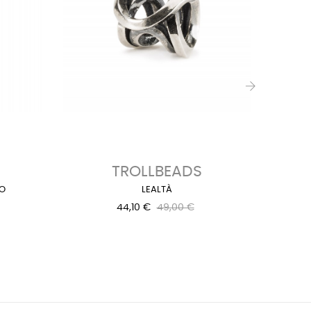
›
TROLLBEADS
TR
TO
LEALTÀ
44,10 €
49,00 €