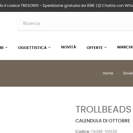
lo il codice TRESOR15 - Spedizione gratuita da 69€ |
Chatta
con Wha
NOVITÀ
MARCHI
RI
OGGETTISTICA
OFFERTE
Home
Gioiel
TROLLBEADS
CALENDULA DI OTTOBRE
Codice:
TAGBE-00036