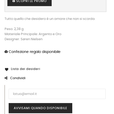
SCOPRI LE PROMO
Tutto quello che desidero è un amore che non si scorda.
Peso: 2,38 g
Materiale Principale: Argento e Oro
Designer: Søren Nielsen
Confezione regalo disponibile
Lista dei desideri

Condividi
AVVISAMI QUANDO DISPONIBILE