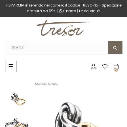
RISPARMIA inserendo nel carrello il codice TRESOR15 - Spedizione
gratuita da 69€ |
Chatta
|
Le Boutique
search
navigazione
☰
0
Toggle
NON DISPONIBILE