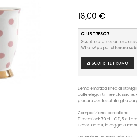
16,00 €
CLUB TRESOR
Sconti e promozioni esclusive
WhatsApp per
ottenere sub
SCOPRI LE PROMO
L'emblematica linea di stovigl
dalle eleganti linee classiche
piacere con le sottili righe dei 
Composizione: porcellana
Dimensioni: 30 cl - Ø 11,5 x 11 c
Decori dorati, lavaggio a man