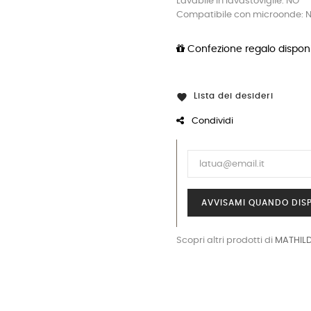
Lavabile in lavastoviglie: NO
Compatibile con microonde: 
Confezione regalo disponi
Lista dei desideri

Condividi
AVVISAMI QUANDO DISP
Scopri altri prodotti di
MATHIL