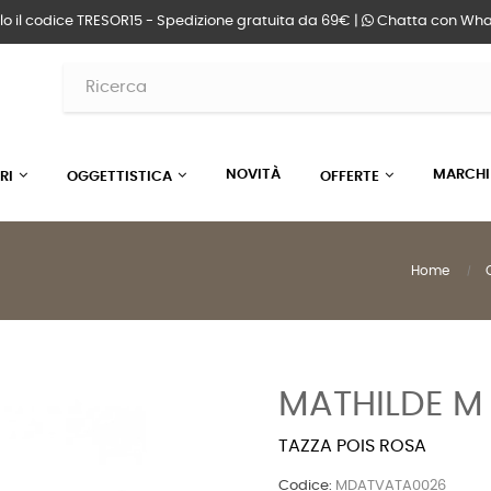
lo il codice TRESOR15 - Spedizione gratuita da 69€ |
Chatta
con Wha
NOVITÀ
MARCHI
RI
OGGETTISTICA
OFFERTE
Home
MATHILDE M
TAZZA POIS ROSA
Codice:
MDATVATA0026