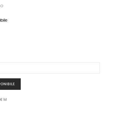
NO
bile
ONIBILE
DE M