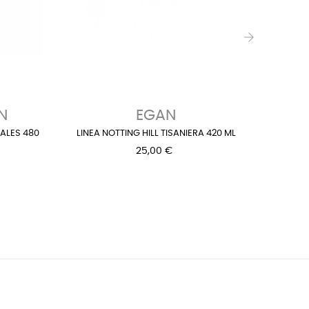
›
N
EGAN
TALES 480
LINEA NOTTING HILL TISANIERA 420 ML
SET PLA
25,00 €