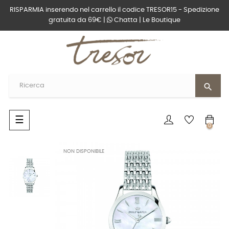
RISPARMIA inserendo nel carrello il codice TRESOR15 - Spedizione
gratuita da 69€ |
Chatta
|
Le Boutique
search
navigazione
☰
0
Toggle
NON DISPONIBILE