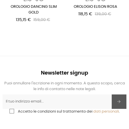
OROLOGIO DANCING SLIM
OROLOGIO ELISON ROSA
GOLD
118,15 €
139,00 €
135,15 €
159,00 €
Newsletter signup
Puoi annullare l'iscrizione in ogni momento. A questo scopo, cerca
le info di contatto nelle note legali.
Accetto le condizioni sul trattamento dei
dati personali
.