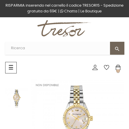
RISPARMIA inserendo nel carrello il codice TRESOR15 - Spedizione
gratuita da 69€ |
Chatta
|
Le Boutique
search
navigazione
☰
0
Toggle
NON DISPONIBILE