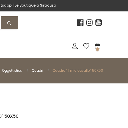
tsapp
|
Le Boutique
a Siracusa
search
0
Oggettistica
Quadri
Quadro "Il mio cavallo" 50X50
O" 50X50