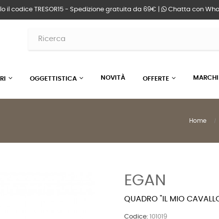
lo il codice TRESOR15 - Spedizione gratuita da 69€ |
Chatta
con Wha
NOVITÀ
MARCHI
RI
OGGETTISTICA
OFFERTE
Home
EGAN
QUADRO "IL MIO CAVALL
Codice:
101019