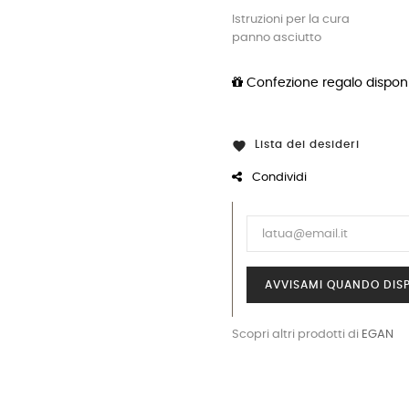
Istruzioni per la cura
panno asciutto
Confezione regalo disponi
Lista dei desideri

Condividi
AVVISAMI QUANDO DISP
Scopri altri prodotti di
EGAN