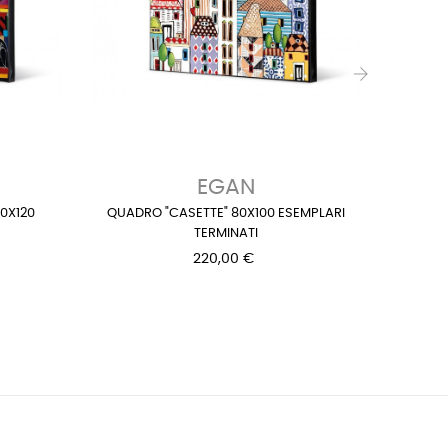
›
EGAN
00X120
QUADRO "CASETTE" 80X100 ESEMPLARI
QUADRO
TERMINATI
220,00 €