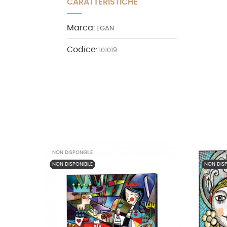
CARATTERISTICHE
Marca:
EGAN
Codice:
101019
NON DISPONIBILE
NON DISP
NON DISPONIBILE
NON DISP